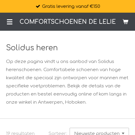
Gratis levering vanaf €150
Ga
direct
COMFORTSCHOENEN DE LELIE
naar
de
hoofdinhoud
Solidus heren
Op deze pagina vindt u ons aanbod van Solidus
herenschoenen. Comfortabele schoenen van hoge
kwaliteit die speciaal zijn ontworpen voor mannen met
specifieke voetproblemen. Bekijk de details van de
producten en bestel eenvoudig online of kom langs in
onze winkel in Antwerpen, Hoboken.
19 resultaten
Sorteer: