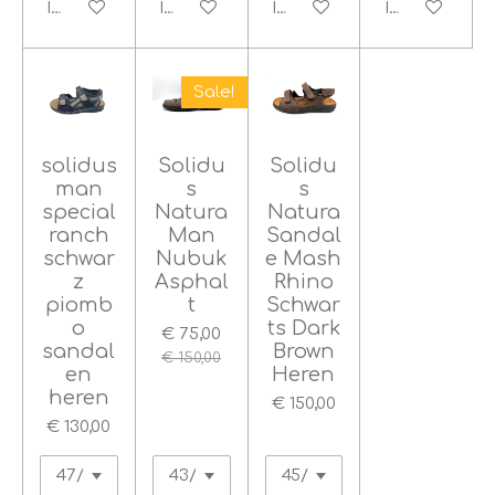
In winkelwagen
In winkelwagen
In winkelwagen
In winkelwag
Sale!
solidus
Solidu
Solidu
man
s
s
special
Natura
Natura
ranch
Man
Sandal
schwar
Nubuk
e Mash
z
Asphal
Rhino
piomb
t
Schwar
o
ts Dark
€ 75,00
sandal
Brown
€ 150,00
en
Heren
heren
€ 150,00
€ 130,00