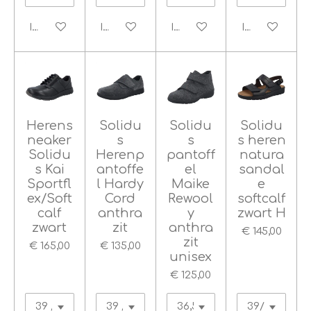
In winkelwagen
In winkelwagen
In winkelwagen
In winkelwag
Herens
Solidu
Solidu
Solidu
neaker
s
s
s heren
Solidu
Herenp
pantoff
natura
s Kai
antoffe
el
sandal
Sportfl
l Hardy
Maike
e
ex/Soft
Cord
Rewool
softcalf
calf
anthra
y
zwart H
zwart
zit
anthra
€ 145,00
zit
€ 165,00
€ 135,00
unisex
€ 125,00