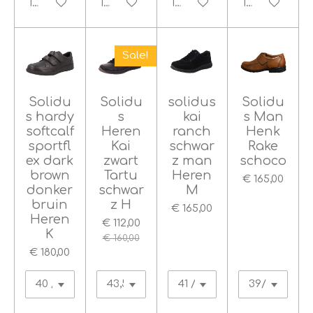
In winkelwagen
In winkelwagen
In winkelwagen
In winkelwag
Sale!
Solidu
Solidu
solidus
Solidu
s hardy
s
kai
s Man
softcalf
Heren
ranch
Henk
sportfl
Kai
schwar
Rake
ex dark
zwart
z man
schoco
brown
Tartu
Heren
€ 165,00
donker
schwar
M
bruin
z H
€ 165,00
Heren
€ 112,00
K
€ 160,00
€ 180,00