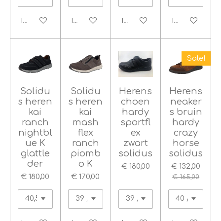
In winkelwagen
In winkelwagen
In winkelwagen
In winkelwag
Sale!
Solidu
Solidu
Herens
Herens
s heren
s heren
choen
neaker
kai
kai
hardy
s bruin
ranch
mash
sportfl
hardy
nightbl
flex
ex
crazy
ue K
ranch
zwart
horse
glattle
piomb
solidus
solidus
der
o K
€ 180,00
€ 132,00
€ 180,00
€ 170,00
€ 165,00