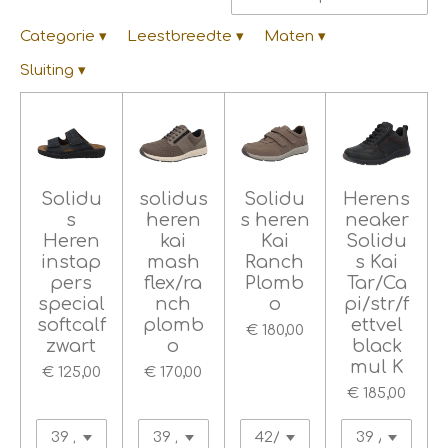
Categorie
▾
Leestbreedte
▾
Maten
▾
Sluiting
▾
Solidu
solidus
Solidu
Herens
s
heren
s heren
neaker
Heren
kai
Kai
Solidu
instap
mash
Ranch
s Kai
pers
flex/ra
Plomb
Tar/Ca
special
nch
o
pi/str/f
softcalf
plomb
ettvel
€ 180,00
zwart
o
black
mul K
€ 125,00
€ 170,00
€ 185,00