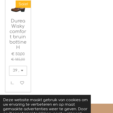
Sale!
Durea
Wisky
comfor
t bruin
bottine
H
€ 50,00
€ 185,00
In winkelwagen
Deze website maakt gebruik van cookies om
uw ervaring te verbeteren en op maat
gemaakte advertenties weer te geven. Door