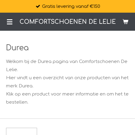
Gratis levering vanaf €150
Ga
direct
COMFORTSCHOENEN DE LELIE
naar
de
hoofdinhoud
Durea
Welkom bij de Durea pagina van Comfortschoenen De
Lelie.
Hier vindt u een overzicht van onze producten van het
merk Durea.
Klik op een product voor meer informatie en om het te
bestellen.