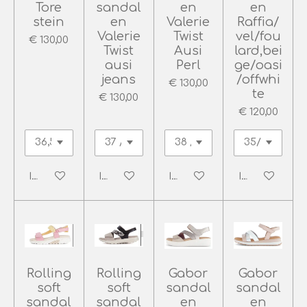
Tore
sandal
en
en
stein
en
Valerie
Raffia/
Valerie
Twist
vel/fou
€ 130,00
Twist
Ausi
lard,bei
ausi
Perl
ge/oasi
jeans
/offwhi
€ 130,00
te
€ 130,00
€ 120,00
In winkelwagen
In winkelwagen
In winkelwagen
In winkelwag
Rolling
Rolling
Gabor
Gabor
soft
soft
sandal
sandal
sandal
sandal
en
en