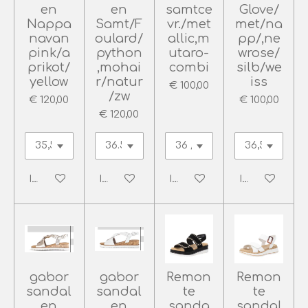
en
en
samtce
Glove/
Nappa
Samt/F
vr./met
met/na
navan
oulard/
allic,m
pp/,ne
pink/a
python
utaro-
wrose/
prikot/
,mohai
combi
silb/we
yellow
r/natur
iss
€ 100,00
/zw
€ 120,00
€ 100,00
€ 120,00
In winkelwagen
In winkelwagen
In winkelwagen
In winkelwag
gabor
gabor
Remon
Remon
sandal
sandal
te
te
en
en
sanda
sandal