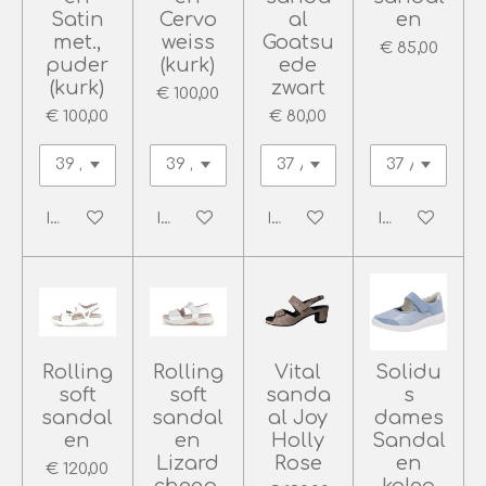
Satin
Cervo
al
en
met.,
weiss
Goatsu
€ 85,00
puder
(kurk)
ede
(kurk)
zwart
€ 100,00
€ 100,00
€ 80,00
In winkelwagen
In winkelwagen
In winkelwagen
In winkelwag
Rolling
Rolling
Vital
Solidu
soft
soft
sanda
s
sandal
sandal
al Joy
dames
en
en
Holly
Sandal
Lizard
Rose
en
€ 120,00