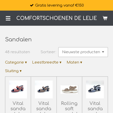
Gratis levering vanaf €150
Ga
direct
COMFORTSCHOENEN DE LELIE
naar
de
hoofdinhoud
Sandalen
48 resultaten
Sorteer:
Categorie
▾
Leestbreedte
▾
Maten
▾
Sluiting
▾
Vital
Vital
Rolling
Vital
sanda
sanda
soft
sanda