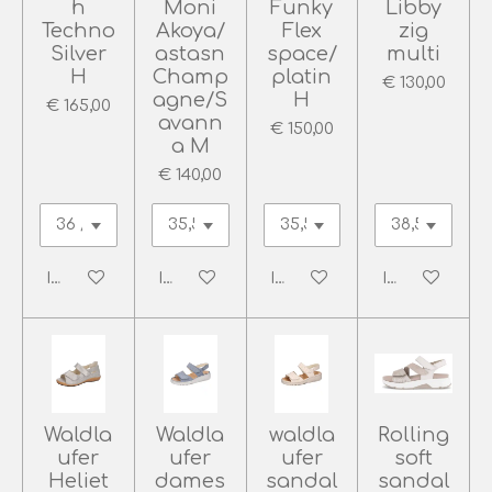
h
Moni
Funky
Libby
Techno
Akoya/
Flex
zig
Silver
astasn
space/
multi
H
Champ
platin
€ 130,00
agne/S
H
€ 165,00
avann
€ 150,00
a M
€ 140,00
In winkelwagen
In winkelwagen
In winkelwagen
In winkelwag
Waldla
Waldla
waldla
Rolling
ufer
ufer
ufer
soft
Heliet
dames
sandal
sandal