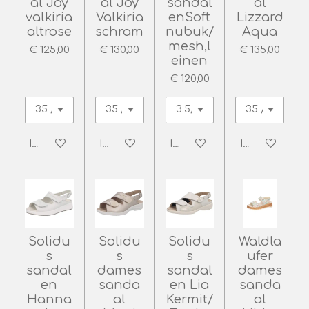
al Joy
al Joy
sandal
al
valkiria
Valkiria
enSoft
Lizzard
altrose
schram
nubuk/
Aqua
mesh,l
€ 125,00
€ 130,00
€ 135,00
einen
€ 120,00
In winkelwagen
In winkelwagen
In winkelwagen
In winkelwag
Solidu
Solidu
Solidu
Waldla
s
s
s
ufer
sandal
dames
sandal
dames
en
sanda
en Lia
sanda
Hanna
al
Kermit/
al