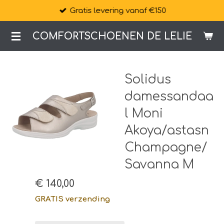
Gratis levering vanaf €150
Ga
direct
COMFORTSCHOENEN DE LELIE
naar
de
hoofdinhoud
Solidus
damessandaa
l Moni
Akoya/astasn
Champagne/
Savanna M
€ 140,00
GRATIS verzending