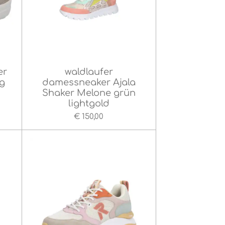
er
waldlaufer
g
damessneaker Ajala
Shaker Melone grün
lightgold
€ 150,00