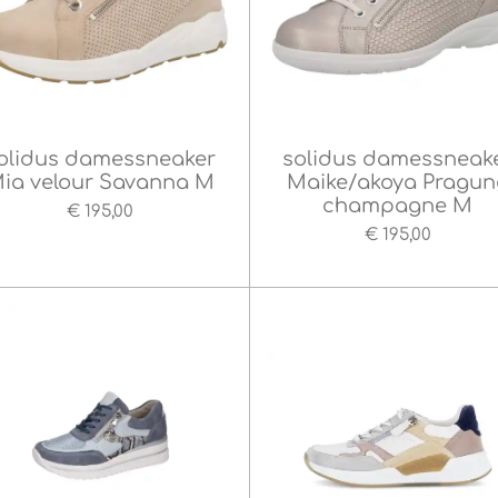
olidus damessneaker
solidus damessneak
ia velour Savanna M
Maike/akoya Pragun
champagne M
€ 195,00
€ 195,00