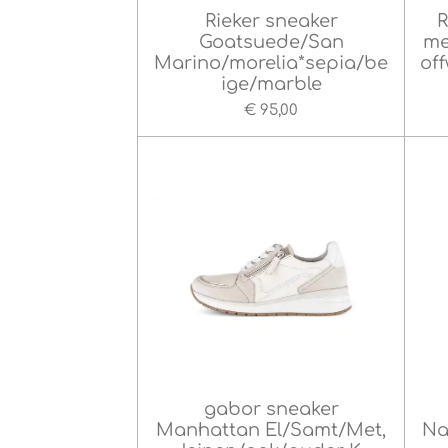
Rieker sneaker
R
Goatsuede/San
me
Marino/morelia*sepia/be
of
ige/marble
€ 95,00
gabor sneaker
Manhattan El/Samt/Met,
Na