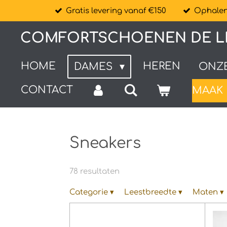
Gratis levering vanaf €150
Ophalen 
Ga
direct
COMFORTSCHOENEN DE L
naar
de
HOME
HEREN
DAMES
ONZ
hoofdinhoud
CONTACT
MAAK 
Sneakers
78 resultaten
Categorie
▾
Leestbreedte
▾
Maten
▾