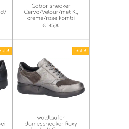
Gabor sneaker
nd/
Cervo/Velour/met K.,
creme/rose kombi
€ 145,00
Sale!
Sale!
waldlaufer
pei
damessneaker Roxy