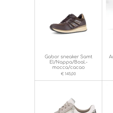
Gabor sneaker Samt
A
El/Nappa/Boal.-
mocca/cacao
€ 145,00