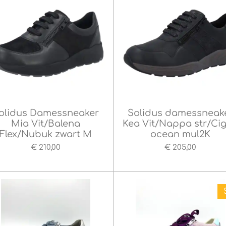
olidus Damessneaker
Solidus damessneak
Mia Vit/Balena
Kea Vit/Nappa str/Ci
Flex/Nubuk zwart M
ocean mul2K
€ 210,00
€ 205,00