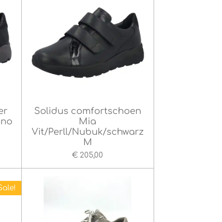
er
Solidus comfortschoen
gno
Mia
Vit/Perll/Nubuk/schwarz
M
€ 205,00
Sale!