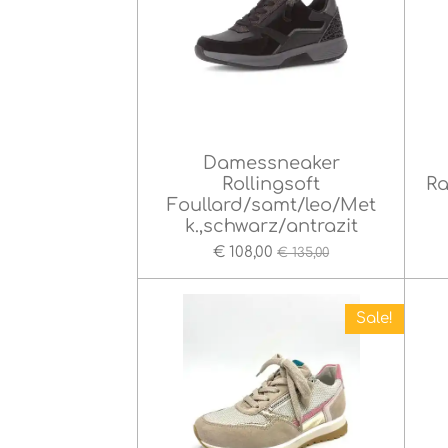
Damessneaker
Rollingsoft
Ra
Foullard/samt/leo/Met
k.,schwarz/antrazit
€ 108,00
€ 135,00
Sale!