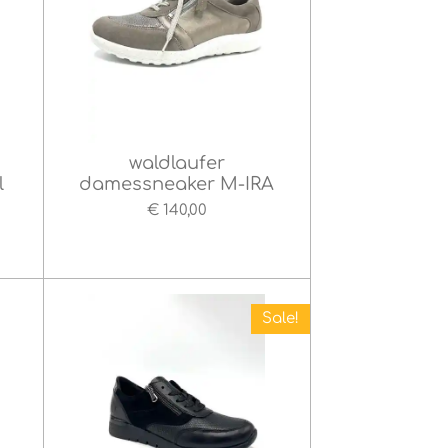
waldlaufer
l
damessneaker M-IRA
€ 140,00
Sale!