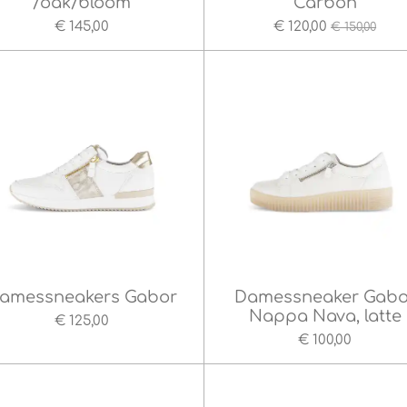
/oak/bloom
Carbon
€ 145,00
€ 120,00
€ 150,00
amessneakers Gabor
Damessneaker Gabo
Nappa Nava, latte
€ 125,00
€ 100,00