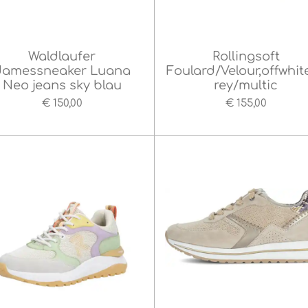
Waldlaufer
Rollingsoft
damessneaker Luana
Foulard/Velour,offwhit
Neo jeans sky blau
rey/multic
€ 150,00
€ 155,00