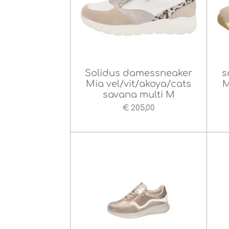
Solidus damessneaker
s
Mia vel/vit/akoya/cats
M
savana multi M
€ 205,00