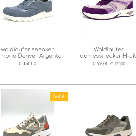
waldlaufer sneaker
Waldlaufer
mona Denver Argento
damessneaker H-Jil
€ 150,00
€ 96,00
€ 120,00
Sale!