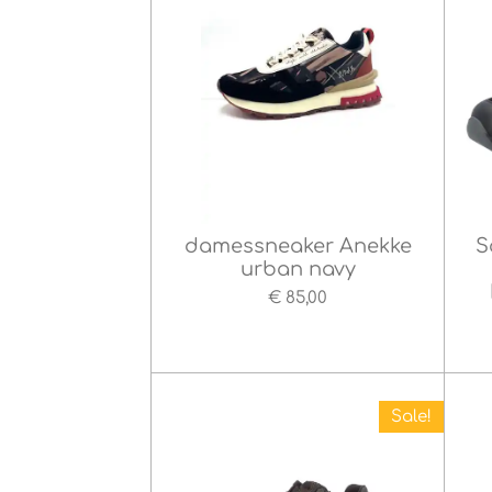
damessneaker Anekke
S
urban navy
€ 85,00
Sale!