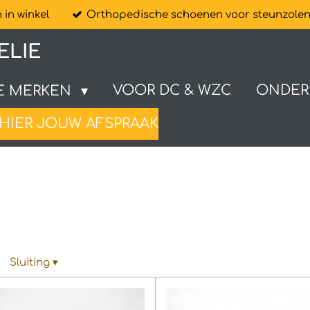
in winkel
Orthopedische schoenen voor steunzole
ELIE
VOOR DC & WZC
ONDER
E MERKEN
HIER JOUW AFSPRAAK
Sluiting
▾