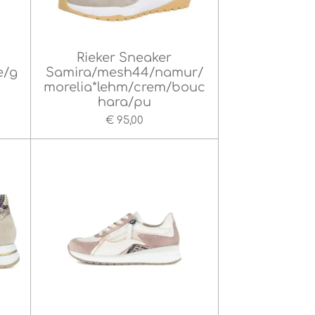
Rieker Sneaker
e/g
Samira/mesh44/namur/
morelia*lehm/crem/bouc
hara/pu
€ 95,00