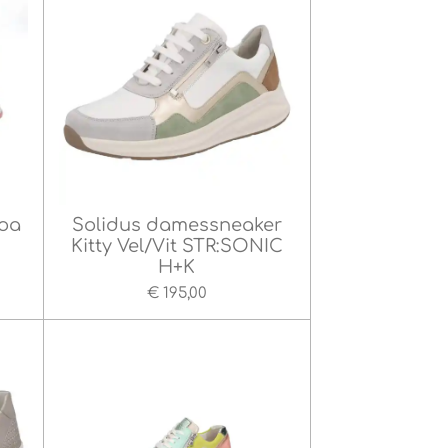
boa
Solidus damessneaker
Kitty Vel/Vit STR:SONIC
H+K
€ 195,00