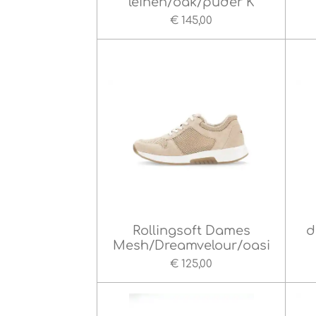
leinen/oak/puder K
€ 145,00
Rollingsoft Dames
d
Mesh/Dreamvelour/oasi
€ 125,00