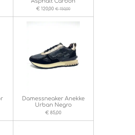
Asphalt Carbon
€ 120,00
€ 150,00
r
Damessneaker Anekke
Urban Negro
€ 85,00