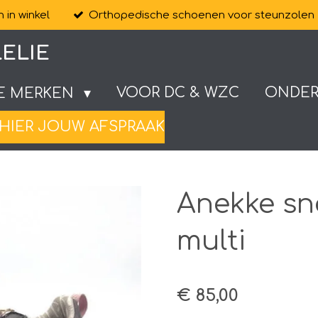
 in winkel
Orthopedische schoenen voor steunzolen
ELIE
VOOR DC & WZC
ONDE
E MERKEN
HIER JOUW AFSPRAAK
Anekke sn
multi
€ 85,00