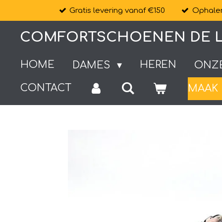
Gratis levering vanaf €150
Ophalen
Ga
direct
COMFORTSCHOENEN DE L
naar
de
HOME
HEREN
DAMES
ONZ
hoofdinhoud
CONTACT
MAAK 