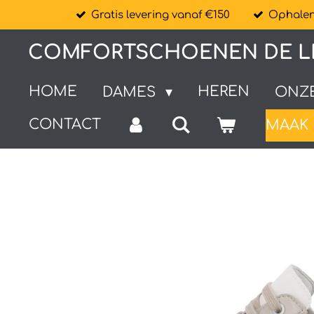
Gratis levering vanaf €150
Ophalen 
Ga
direct
COMFORTSCHOENEN DE L
naar
de
HOME
HEREN
DAMES
ONZ
hoofdinhoud
CONTACT
MAAK 