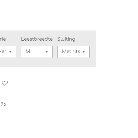
rie
Leestbreedte
Sluiting
696