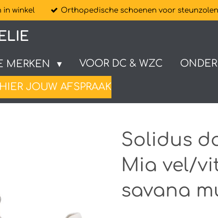
in winkel
Orthopedische schoenen voor steunzole
ELIE
VOOR DC & WZC
ONDER
E MERKEN
HIER JOUW AFSPRAAK
Solidus 
Mia vel/v
savana mu