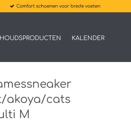
n
Comfort schoenen voor brede voeten
HOUDSPRODUCTEN
KALENDER
damessneaker
it/akoya/cats
lti M