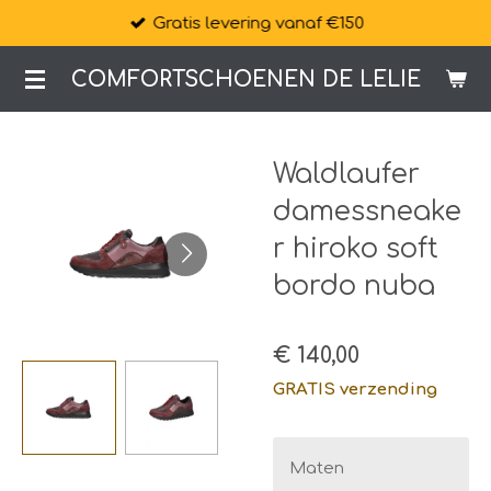
Gratis levering vanaf €150
Ga
direct
COMFORTSCHOENEN DE LELIE
naar
de
hoofdinhoud
Waldlaufer
damessneake
r hiroko soft
bordo nuba
€ 140,00
GRATIS verzending
Maten