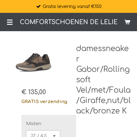
Gratis levering vanaf €150
Ga
direct
COMFORTSCHOENEN DE LELIE
naar
de
hoofdinhoud
damessneake
r
Gabor/Rolling
soft
Vel/met/Foula
€ 135,00
/Giraffe,nut/bl
GRATIS verzending
ack/bronze K
Maten