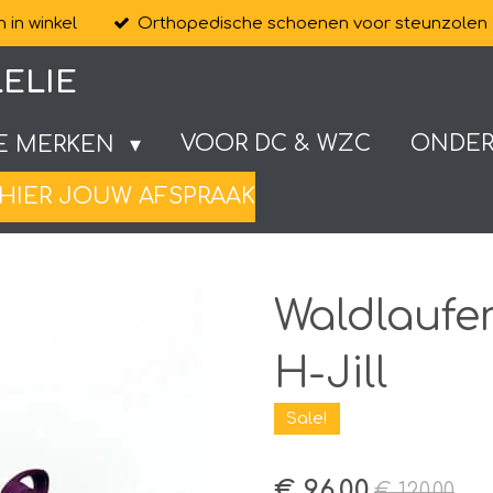
 in winkel
Orthopedische schoenen voor steunzolen
ELIE
VOOR DC & WZC
ONDE
E MERKEN
HIER JOUW AFSPRAAK
Waldlaufe
H-Jill
Sale!
€ 96,00
€ 120,00