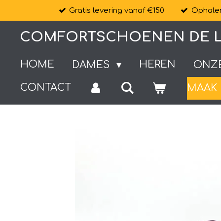
Gratis levering vanaf €150
Ophalen
Ga
direct
COMFORTSCHOENEN DE L
naar
de
HOME
HEREN
DAMES
ONZ
hoofdinhoud
CONTACT
MAAK 