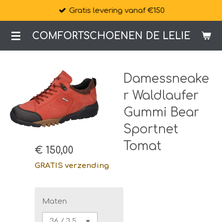
Gratis levering vanaf €150
Ga
direct
COMFORTSCHOENEN DE LELIE
naar
de
hoofdinhoud
Damessneake
r Waldlaufer
Gummi Bear
Sportnet
Tomat
€ 150,00
GRATIS verzending
Maten