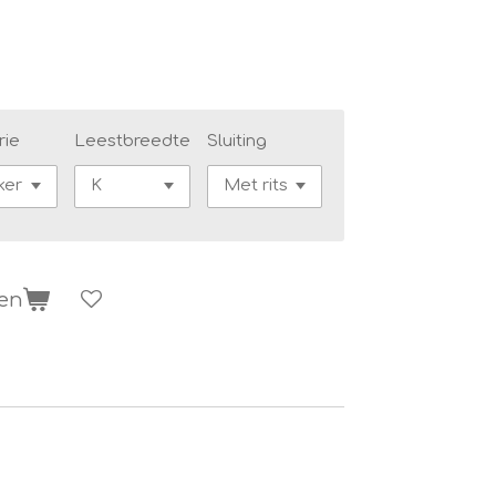
rie
Leestbreedte
Sluiting
gen