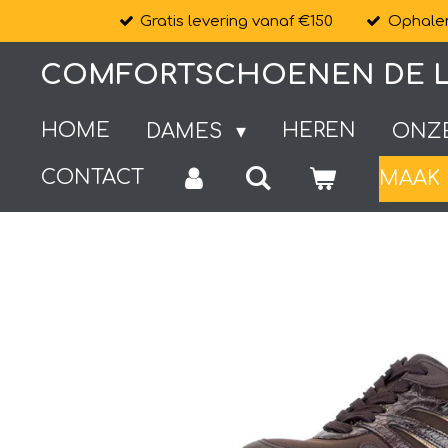
Gratis levering vanaf €150
Ophalen
Ga
direct
COMFORTSCHOENEN DE L
naar
de
HOME
HEREN
DAMES
ONZ
hoofdinhoud
CONTACT
MAAK 