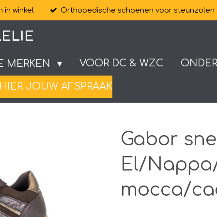
 in winkel
Orthopedische schoenen voor steunzolen
ELIE
VOOR DC & WZC
ONDE
E MERKEN
HIER JOUW AFSPRAAK
Gabor sne
El/Nappa/
mocca/ca