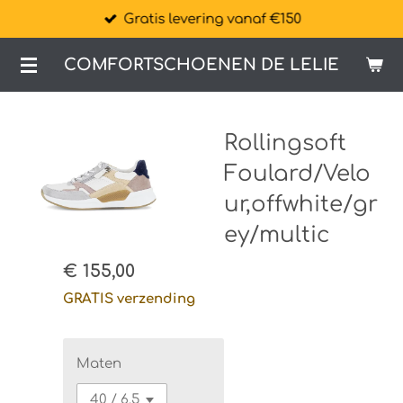
Gratis levering vanaf €150
Ga
direct
COMFORTSCHOENEN DE LELIE
naar
de
hoofdinhoud
Rollingsoft
Foulard/Velo
ur,offwhite/gr
ey/multic
€ 155,00
GRATIS verzending
Maten