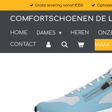
Gratis levering vanaf €150
Ophalen
Ga
direct
COMFORTSCHOENEN DE L
naar
de
HOME
HEREN
DAMES
ONZ
hoofdinhoud
CONTACT
MAAK 