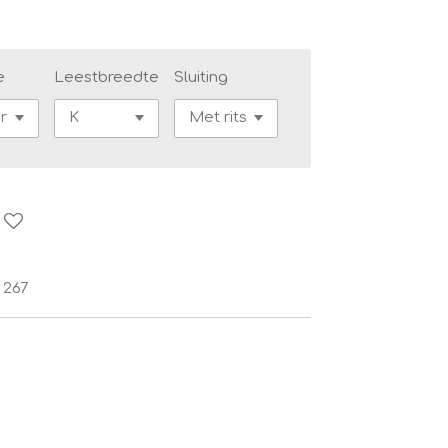
e
Leestbreedte
Sluiting
 267