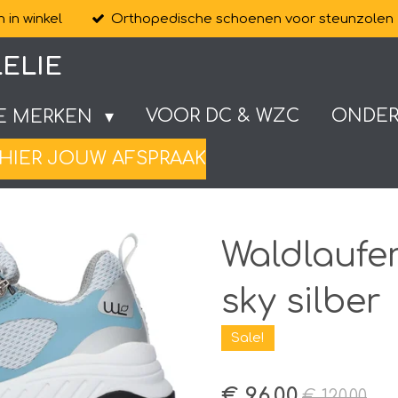
 in winkel
Orthopedische schoenen voor steunzolen
ELIE
VOOR DC & WZC
ONDE
E MERKEN
HIER JOUW AFSPRAAK
Waldlaufer
sky silber
Sale!
€ 96,00
€ 120,00