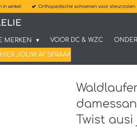
 in winkel
Orthopedische schoenen voor steunzolen
ELIE
VOOR DC & WZC
ONDE
E MERKEN
HIER JOUW AFSPRAAK
Waldlaufe
damessand
Twist ausi