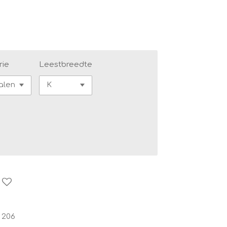
rie
Leestbreedte
 206