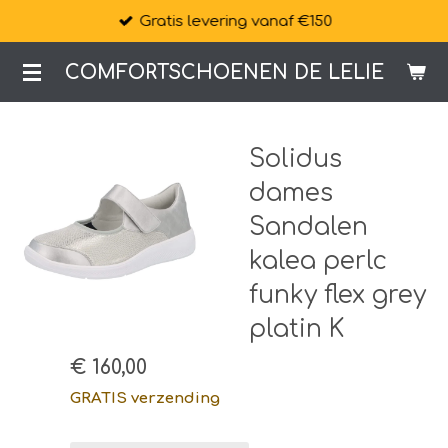
Gratis levering vanaf €150
Ga
direct
COMFORTSCHOENEN DE LELIE
naar
de
hoofdinhoud
Solidus
dames
Sandalen
kalea perlc
funky flex grey
platin K
€ 160,00
GRATIS verzending