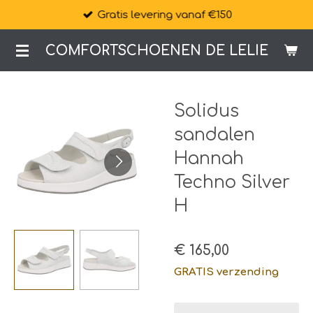
Gratis levering vanaf €150
Ga
direct
COMFORTSCHOENEN DE LELIE
naar
de
hoofdinhoud
Solidus
sandalen
Hannah
Techno Silver
H
€ 165,00
GRATIS verzending