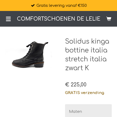
Gratis levering vanaf €150
Ga
direct
COMFORTSCHOENEN DE LELIE
naar
de
hoofdinhoud
Solidus kinga
bottine italia
stretch italia
zwart K
€ 225,00
GRATIS verzending
Maten