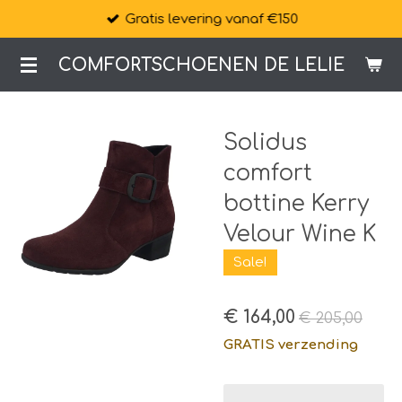
Gratis levering vanaf €150
Ga
direct
COMFORTSCHOENEN DE LELIE
naar
de
hoofdinhoud
Solidus
comfort
bottine Kerry
Velour Wine K
Sale!
€ 164,00
€ 205,00
GRATIS verzending