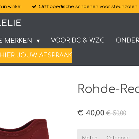
 in winkel
Orthopedische schoenen voor steunzolen
ELIE
VOOR DC & WZC
ONDE
E MERKEN
HIER JOUW AFSPRAAK
Rohde-Red
€ 40,00
€ 50,00
Maten
Categorie