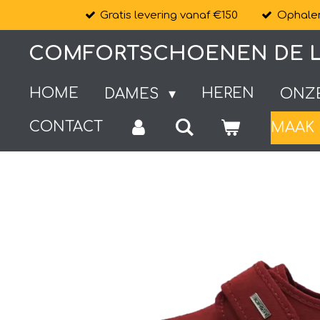
Gratis levering vanaf €150
Ophalen
Ga
direct
COMFORTSCHOENEN DE L
naar
de
HOME
HEREN
DAMES
ONZ
hoofdinhoud
CONTACT
MAAK 