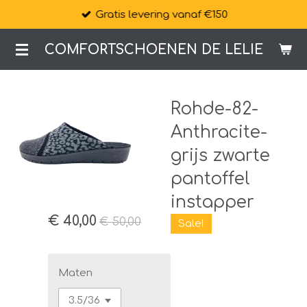
Gratis levering vanaf €150
Ga
direct
COMFORTSCHOENEN DE LELIE
naar
de
hoofdinhoud
Rohde-82-
Anthracite-
grijs zwarte
pantoffel
instapper
€ 40,00
€ 50,00
Sale!
Maten