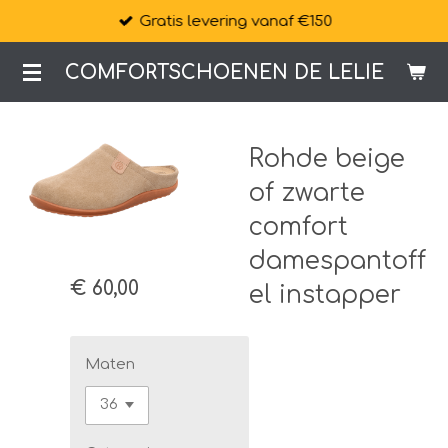
Gratis levering vanaf €150
Ga
direct
COMFORTSCHOENEN DE LELIE
naar
de
hoofdinhoud
Rohde beige
of zwarte
comfort
damespantoff
€ 60,00
el instapper
Maten