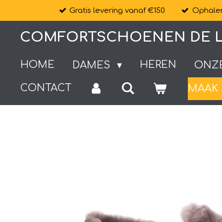
Gratis levering vanaf €150
Ophalen
Ga
direct
COMFORTSCHOENEN DE L
naar
de
HOME
HEREN
DAMES
ONZ
hoofdinhoud
CONTACT
MAAK 