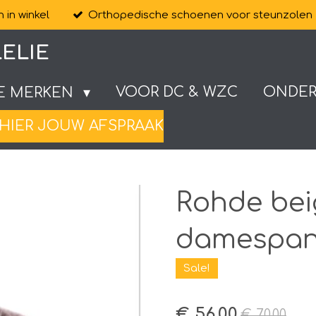
 in winkel
Orthopedische schoenen voor steunzolen
ELIE
VOOR DC & WZC
ONDE
E MERKEN
HIER JOUW AFSPRAAK
Rohde bei
damespant
Sale!
€ 56,00
€ 70,00