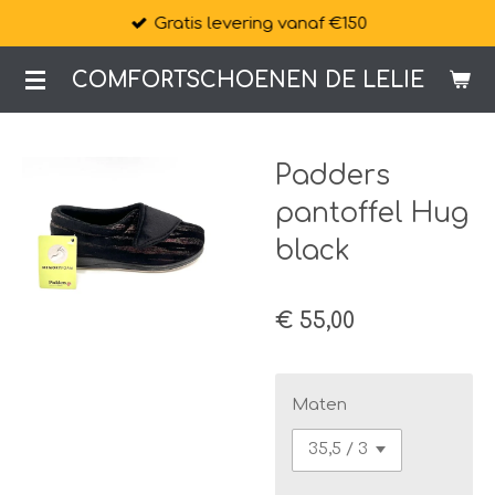
Gratis levering vanaf €150
Ga
direct
COMFORTSCHOENEN DE LELIE
naar
de
hoofdinhoud
Padders
pantoffel Hug
black
€ 55,00
Maten