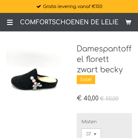
Gratis levering vanaf €150
Ga
direct
COMFORTSCHOENEN DE LELIE
naar
de
hoofdinhoud
Damespantoff
el florett
zwart becky
Sale!
€ 40,00
€ 50,00
Maten