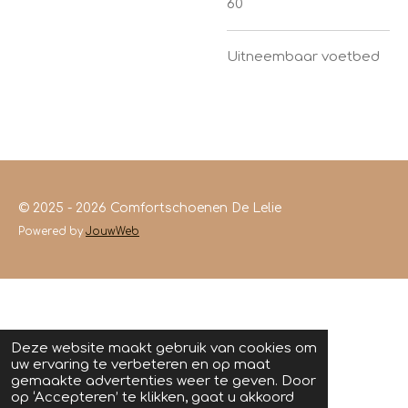
60
Uitneembaar voetbed
© 2025 - 2026 Comfortschoenen De Lelie
Powered by
JouwWeb
Deze website maakt gebruik van cookies om
uw ervaring te verbeteren en op maat
gemaakte advertenties weer te geven. Door
op ‘Accepteren’ te klikken, gaat u akkoord