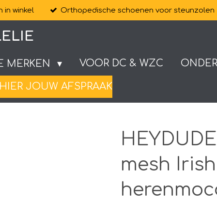
 in winkel
Orthopedische schoenen voor steunzolen
ELIE
VOOR DC & WZC
ONDE
E MERKEN
HIER JOUW AFSPRAAK
HEYDUDE W
mesh Iris
herenmoc