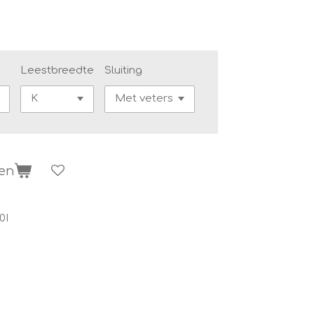
Leestbreedte
Sluiting
gen
0I