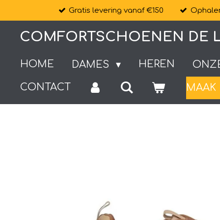
Gratis levering vanaf €150
Ophalen
Ga
direct
COMFORTSCHOENEN DE L
naar
de
HOME
HEREN
DAMES
ONZ
hoofdinhoud
CONTACT
MAAK 