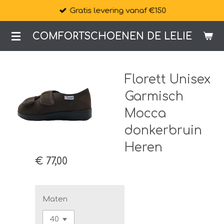
Gratis levering vanaf €150
Ga
direct
COMFORTSCHOENEN DE LELIE
naar
de
hoofdinhoud
Florett Unisex
Garmisch
Mocca
donkerbruin
Heren
€ 77,00
Maten