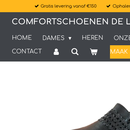
Gratis levering vanaf €150
Ophalen
Ga
direct
COMFORTSCHOENEN DE L
naar
de
HOME
HEREN
DAMES
ONZ
hoofdinhoud
CONTACT
MAAK 