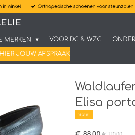
 in winkel
Orthopedische schoenen voor steunzolen
ELIE
VOOR DC & WZC
ONDE
E MERKEN
HIER JOUW AFSPRAAK
Waldlaufe
Elisa port
Sale!
€ 88,00
€ 110,00