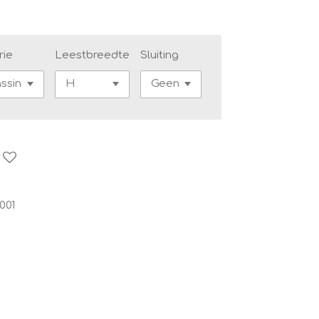
rie
Leestbreedte
Sluiting
001