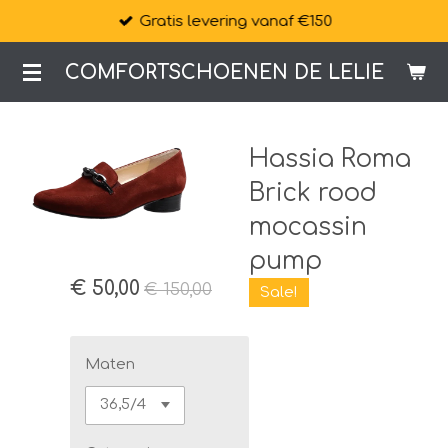
Gratis levering vanaf €150
Ga
direct
COMFORTSCHOENEN DE LELIE
naar
de
hoofdinhoud
Hassia Roma
Brick rood
mocassin
pump
€ 50,00
€ 150,00
Sale!
Maten