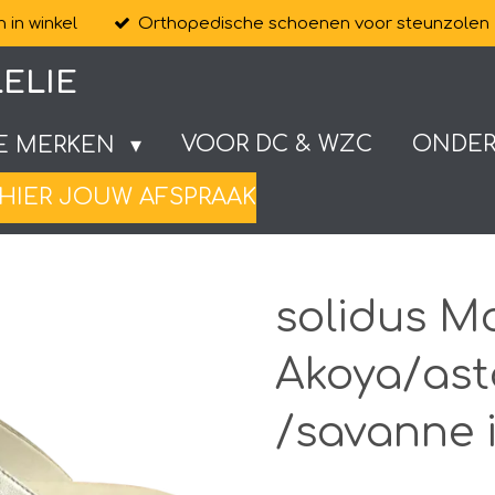
 in winkel
Orthopedische schoenen voor steunzolen
ELIE
VOOR DC & WZC
ONDE
E MERKEN
HIER JOUW AFSPRAAK
solidus M
Akoya/as
/savanne 