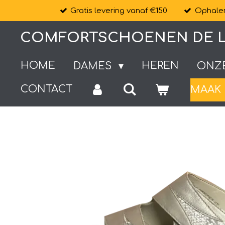
Gratis levering vanaf €150
Ophalen
Ga
direct
COMFORTSCHOENEN DE L
naar
de
HOME
HEREN
DAMES
ONZ
hoofdinhoud
CONTACT
MAAK 