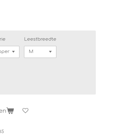
rie
Leestbreedte
gen
85