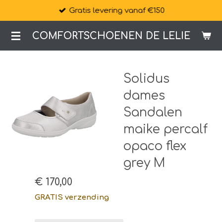
Gratis levering vanaf €150
Ga
direct
COMFORTSCHOENEN DE LELIE
naar
de
hoofdinhoud
Solidus
dames
Sandalen
maike percalf
opaco flex
grey M
€ 170,00
GRATIS verzending