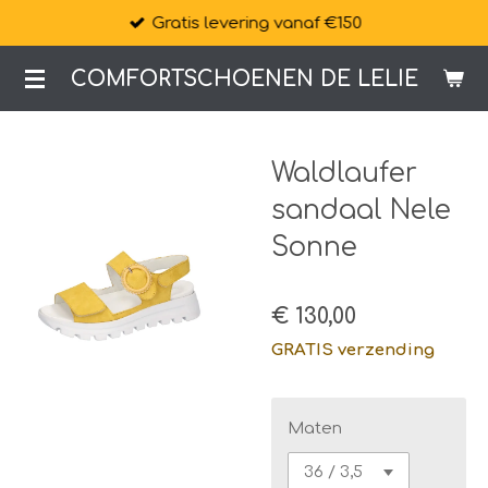
Gratis levering vanaf €150
Ga
direct
COMFORTSCHOENEN DE LELIE
naar
de
hoofdinhoud
Waldlaufer
sandaal Nele
Sonne
€ 130,00
GRATIS verzending
Maten