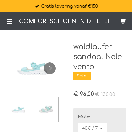
Gratis levering vanaf €150
Ga
direct
COMFORTSCHOENEN DE LELIE
naar
de
hoofdinhoud
waldlaufer
sandaal Nele
vento
Sale!
€ 96,00
€ 130,00
Maten