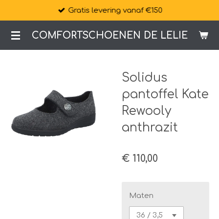
Gratis levering vanaf €150
Ga
direct
COMFORTSCHOENEN DE LELIE
naar
de
hoofdinhoud
Solidus
pantoffel Kate
Rewooly
anthrazit
€ 110,00
Maten