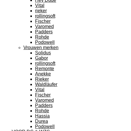
Hey Dude
Vital
rieker
rollingsoft
Fischer
Varomed
Padders
Rohde
Podowell
Vrouwen merken
Solidus
Gabor
rollingsoft
Remonte
Anekke
Rieker
Waldläufer
Vital
Fischer
Varomed
Padders
Rohde
Hassia
Durea
Podowell