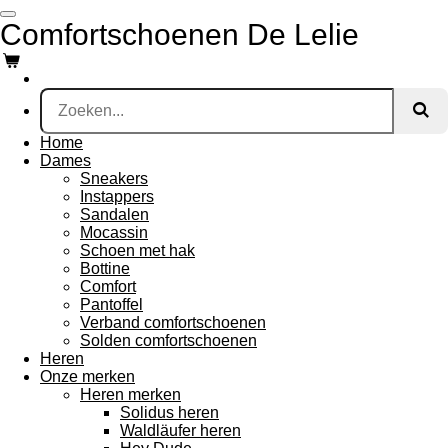
Ga
Comfortschoenen De Lelie
direct
naar
de
hoofdinhoud
Home
Dames
Sneakers
Instappers
Sandalen
Mocassin
Schoen met hak
Bottine
Comfort
Pantoffel
Verband comfortschoenen
Solden comfortschoenen
Heren
Onze merken
Heren merken
Solidus heren
Waldläufer heren