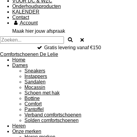
VOOR DC & WZC
Onderhoudsproducten
KALENDER
Contact
Account
Maak hier jouw afspraak
Gratis levering vanaf €150
Comfortschoenen De Lelie
Home
Dames
Sneakers
Instappers
Sandalen
Mocassin
Schoen met hak
Bottine
Comfort
Pantoffel
Verband comfortschoenen
Solden comfortschoenen
Heren
Onze merken
Heren merken