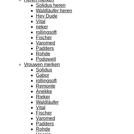
Solidus heren
Waldläufer heren
Hey Dude
Vital
rieker
rollingsoft
Fischer
Varomed
Padders
Rohde
Podowell
Vrouwen merken
Solidus
Gabor
rollingsoft
Remonte
Anekke
Rieker
Waldläufer
Vital
Fischer
Varomed
Padders
Rohde