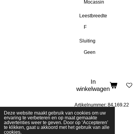
Leestbreedte
Sluiting
In
winkelwagen
Artikelnummer:
84.169.22
Deze website maakt gebruik van cookies om uw
ervaring te verbeteren en op maat gemaakte
advertenties weer te geven. Door op ‘Accepteren’
te klikken, gaat u akkoord met het gebruik van alle
© 2025 - 2026 Comfortschoenen De Lelie
cookies.