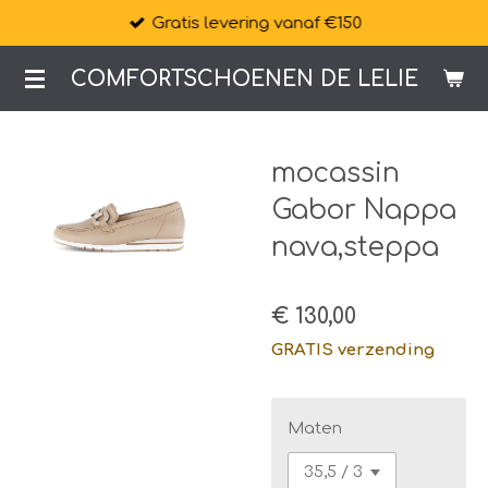
Gratis levering vanaf €150
Ga
direct
COMFORTSCHOENEN DE LELIE
naar
de
hoofdinhoud
mocassin
Gabor Nappa
nava,steppa
€ 130,00
GRATIS verzending
Maten