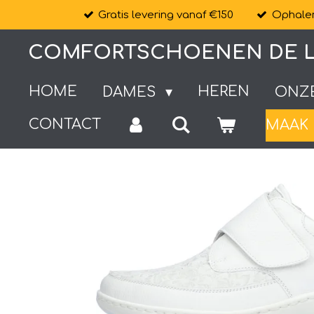
Gratis levering vanaf €150
Ophalen
Ga
direct
COMFORTSCHOENEN DE L
naar
de
HOME
HEREN
DAMES
ONZ
hoofdinhoud
CONTACT
MAAK 