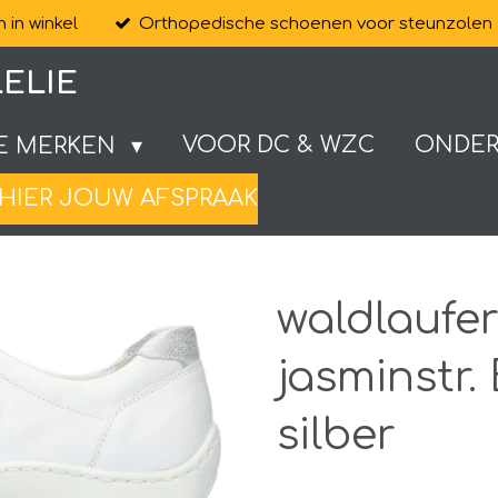
 in winkel
Orthopedische schoenen voor steunzolen
ELIE
VOOR DC & WZC
ONDE
E MERKEN
HIER JOUW AFSPRAAK
waldlaufe
jasminstr.
silber