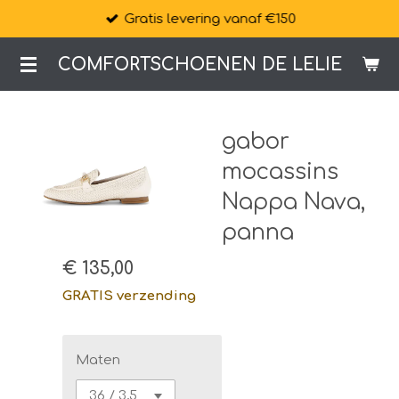
Gratis levering vanaf €150
Ga
direct
COMFORTSCHOENEN DE LELIE
naar
de
hoofdinhoud
gabor
mocassins
Nappa Nava,
panna
€ 135,00
GRATIS verzending
Maten