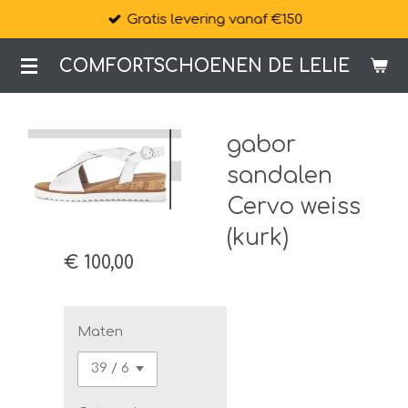
Gratis levering vanaf €150
Ga
direct
COMFORTSCHOENEN DE LELIE
naar
de
hoofdinhoud
gabor
sandalen
Cervo weiss
(kurk)
€ 100,00
Maten