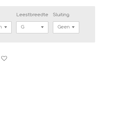
Leestbreedte
Sluiting