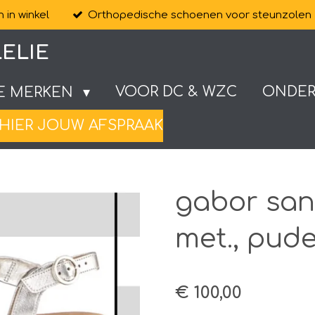
 in winkel
Orthopedische schoenen voor steunzolen
ELIE
VOOR DC & WZC
ONDE
E MERKEN
HIER JOUW AFSPRAAK
gabor san
met., pude
€ 100,00