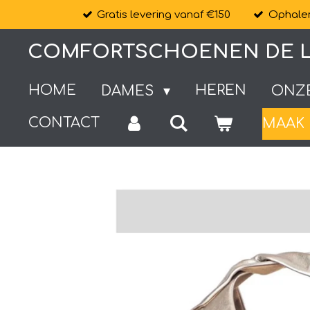
Gratis levering vanaf €150
Ophalen
Ga
direct
COMFORTSCHOENEN DE L
naar
de
HOME
HEREN
DAMES
ONZ
hoofdinhoud
CONTACT
MAAK 