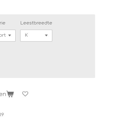
rie
Leestbreedte
gen
09