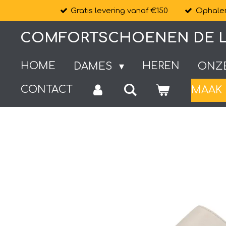
Gratis levering vanaf €150
Ophalen
Ga
direct
COMFORTSCHOENEN DE L
naar
de
HOME
HEREN
DAMES
ONZ
hoofdinhoud
CONTACT
MAAK 