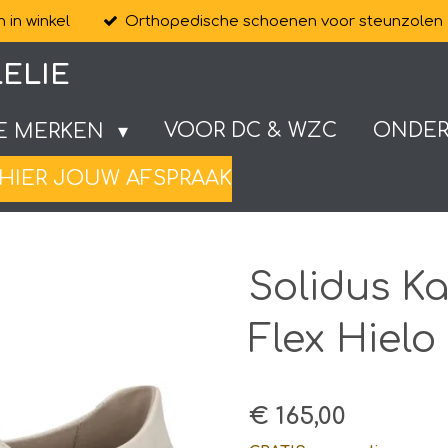
 in winkel
Orthopedische schoenen voor steunzolen
ELIE
VOOR DC & WZC
ONDE
E MERKEN
HIER JOUW AFSPRAAK
Solidus K
Flex Hielo
€ 165,00