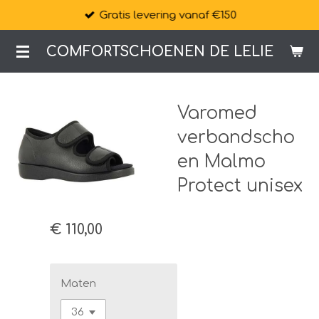
Gratis levering vanaf €150
Ga
direct
COMFORTSCHOENEN DE LELIE
naar
de
hoofdinhoud
Varomed
verbandscho
en Malmo
Protect unisex
€ 110,00
Maten