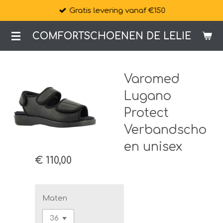
Gratis levering vanaf €150
Ga
direct
COMFORTSCHOENEN DE LELIE
naar
de
hoofdinhoud
Varomed
Lugano
Protect
Verbandscho
en unisex
€ 110,00
Maten