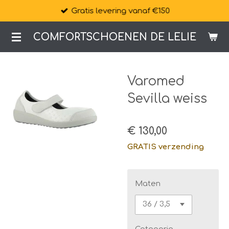
Gratis levering vanaf €150
Ga
direct
COMFORTSCHOENEN DE LELIE
naar
de
hoofdinhoud
Varomed
Sevilla weiss
€ 130,00
GRATIS verzending
Maten