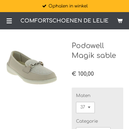
Ophalen in winkel
Ga
direct
COMFORTSCHOENEN DE LELIE
naar
de
hoofdinhoud
Podowell
Magik sable
€ 100,00
Maten
Categorie