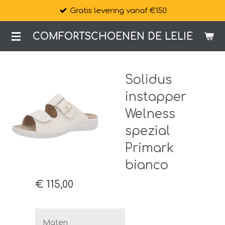
Gratis levering vanaf €150
Ga
direct
COMFORTSCHOENEN DE LELIE
naar
de
hoofdinhoud
Solidus
instapper
Welness
spezial
Primark
bianco
€ 115,00
Maten