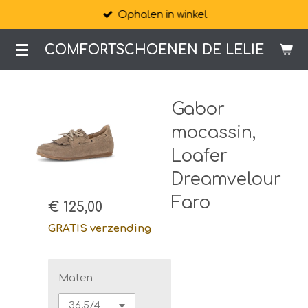
Ophalen in winkel
Ga
direct
COMFORTSCHOENEN DE LELIE
naar
de
hoofdinhoud
Gabor
mocassin,
Loafer
Dreamvelour
Faro
€ 125,00
GRATIS verzending
Maten