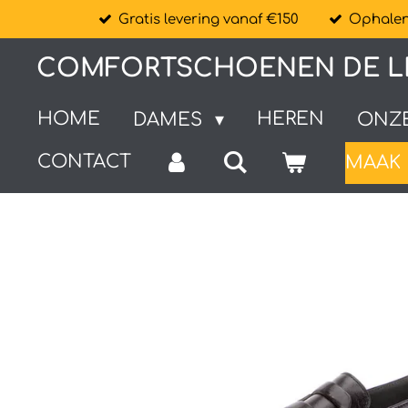
Gratis levering vanaf €150
Ophalen 
Ga
direct
COMFORTSCHOENEN DE L
naar
de
HOME
HEREN
DAMES
ONZ
hoofdinhoud
CONTACT
MAAK 