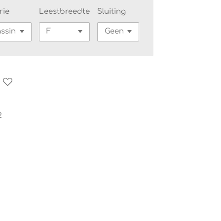
rie
Leestbreedte
Sluiting
2