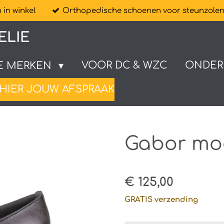
in winkel
Orthopedische schoenen voor steunzole
ELIE
VOOR DC & WZC
ONDER
E MERKEN
HIER JOUW AFSPRAAK
Gabor mo
€ 125,00
GRATIS verzending